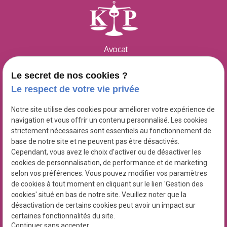
Avocat
Karine
PELGRIN
Le secret de nos cookies ?
Spécialiste en droit public
Le respect de votre vie privée
16 rue Lulli
Notre site utilise des cookies pour améliorer votre expérience de
place
navigation et vous offrir un contenu personnalisé. Les cookies
13001
MARSEILLE
strictement nécessaires sont essentiels au fonctionnement de
base de notre site et ne peuvent pas être désactivés.
04 91 37 23 05
Cependant, vous avez le choix d'activer ou de désactiver les
phone
cookies de personnalisation, de performance et de marketing
selon vos préférences. Vous pouvez modifier vos paramètres
de cookies à tout moment en cliquant sur le lien 'Gestion des
cookies' situé en bas de notre site. Veuillez noter que la
désactivation de certains cookies peut avoir un impact sur
certaines fonctionnalités du site.
SIRET : 51028835000018
Continuer sans accepter