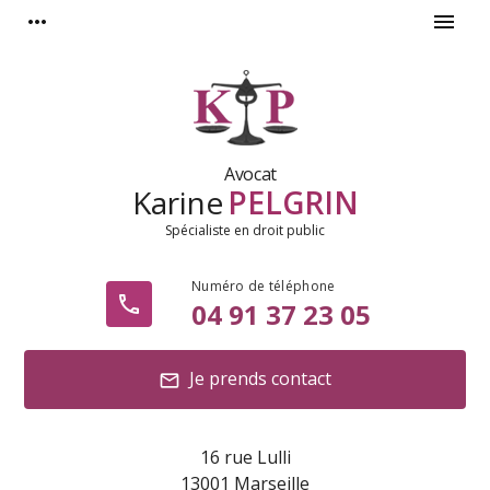
Panneau de gestion des cookies
more_horiz
menu
Avocat
Karine
PELGRIN
Spécialiste en droit public
phone
04 91 37 23 05
Je prends contact
mail
16 rue Lulli
13001 Marseille