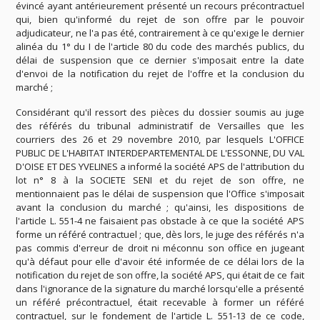
évincé ayant antérieurement présenté un recours précontractuel
qui, bien qu'informé du rejet de son offre par le pouvoir
adjudicateur, ne l'a pas été, contrairement à ce qu'exige le dernier
alinéa du 1° du I de l'article 80 du code des marchés publics, du
délai de suspension que ce dernier s'imposait entre la date
d'envoi de la notification du rejet de l'offre et la conclusion du
marché ;
Considérant qu'il ressort des pièces du dossier soumis au juge
des référés du tribunal administratif de Versailles que les
courriers des 26 et 29 novembre 2010, par lesquels L'OFFICE
PUBLIC DE L'HABITAT INTERDEPARTEMENTAL DE L'ESSONNE, DU VAL
D'OISE ET DES YVELINES a informé la société APS de l'attribution du
lot n° 8 à la SOCIETE SENI et du rejet de son offre, ne
mentionnaient pas le délai de suspension que l'Office s'imposait
avant la conclusion du marché ; qu'ainsi, les dispositions de
l'article L. 551-4 ne faisaient pas obstacle à ce que la société APS
forme un référé contractuel ; que, dès lors, le juge des référés n'a
pas commis d'erreur de droit ni méconnu son office en jugeant
qu'à défaut pour elle d'avoir été informée de ce délai lors de la
notification du rejet de son offre, la société APS, qui était de ce fait
dans l'ignorance de la signature du marché lorsqu'elle a présenté
un référé précontractuel, était recevable à former un référé
contractuel, sur le fondement de l'article L. 551-13 de ce code,