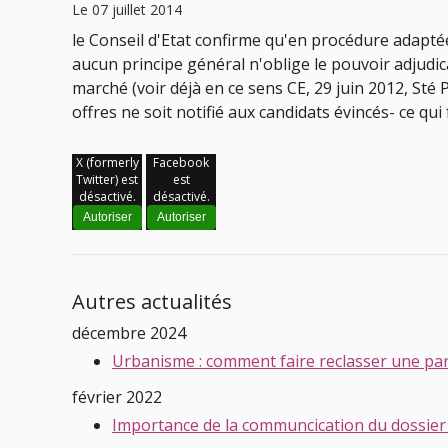
Le 07 juillet 2014
le Conseil d'Etat confirme qu'en procédure adaptée
aucun principe général n'oblige le pouvoir adjudicat
marché (voir déjà en ce sens CE, 29 juin 2012, Sté
offres ne soit notifié aux candidats évincés- ce qu
X (formerly
Facebook
Twitter) est
est
désactivé.
désactivé.
Autoriser
Autoriser
Autres actualités
décembre 2024
Urbanisme : comment faire reclasser une parc
février 2022
Importance de la communcication du dossier 