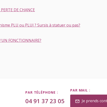
t PERTE DE CHANCE
isme PLU ou PLUI ? Sursis à statuer ou pas?
D'UN FONCTIONNAIRE?
PAR MAIL :
PAR TÉLÉPHONE :
04 91 37 23 05
Je prends con
mail