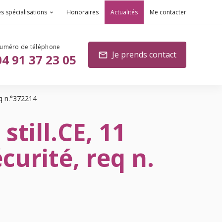
s spécialisations
Honoraires
Actualités
Me contacter
Je prends contact
mail
04 91 37 23 05
eq n.°372214
till.CE, 11
curité, req n.