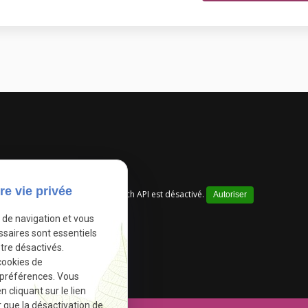
re vie privée
Google Maps Search API est désactivé.
Autoriser
e de navigation et vous
ssaires sont essentiels
tre désactivés.
cookies de
 préférences. Vous
cliquant sur le lien
r que la désactivation de