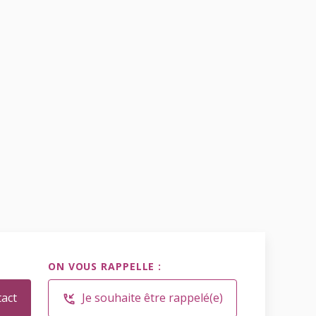
ON VOUS RAPPELLE :
tact
Je souhaite être rappelé(e)
phone_callback