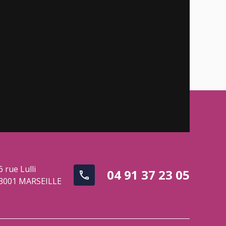
6 rue Lulli
04 91 37 23 05
phone
3001
MARSEILLE