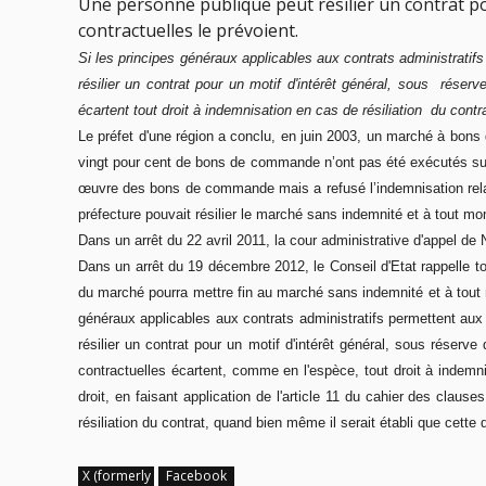
Une personne publique peut résilier un contrat po
contractuelles le prévoient.
Si les principes généraux applicables aux contrats administratif
résilier un contrat pour un motif d'intérêt général, sous réser
écartent tout droit à indemnisation en cas de résiliation du contr
Le préfet d'une région a conclu, en juin 2003, un marché à bon
vingt pour cent de bons de commande n’ont pas été exécutés suite 
œuvre des bons de commande mais a refusé l’indemnisation relati
préfecture pouvait résilier le marché sans indemnité et à tout m
Dans un arrêt du 22 avril 2011, la cour administrative d'appel de N
Dans un arrêt du 19 décembre 2012, le Conseil d'Etat rappelle to
du marché pourra mettre fin au marché sans indemnité et à tout m
généraux applicables aux contrats administratifs permettent aux 
résilier un contrat pour un motif d'intérêt général, sous réser
contractuelles écartent, comme en l'espèce, tout droit à indemn
droit, en faisant application de l'article 11 du cahier des claus
résiliation du contrat, quand bien même il serait établi que cette de
X (formerly
Facebook