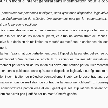
ur un motif d'intérêt général sans indemisation pour le co
s permettent aux personnes publiques, sans qu'aucune disposition législative o
ve de l'indemnisation du préjudice éventuellement subi par le cocontractant
at par la personne publique.
s de commandes sans minimum ni maximum avec une société pour le transport
à la décision de résiliation du préfet, et le tribunal administratif de Rennes
ve à la décision de résiliation du marché au motif que le cahier des clauses 
oment.
antes n'ayant fait que partiellement droit à l'appel de la société, celle-ci se p
ut d'abord qu'aux termes de l'article 11 du cahier des clauses administrative
oment par décision de résiliation qui devra être notifiée par courrier recomm
personnes publiques, sans qu'aucune disposition législative ou réglementaire,
ve de l'indemnisation du préjudice éventuellement subi par le cocontractant,
isation en cas de résiliation du contrat par la personne publique". En conséq
es administratives particulières et en jugeant que ses stipulations faisaient 
rnière n'était pas justifiée par un motif d'intérêt général.