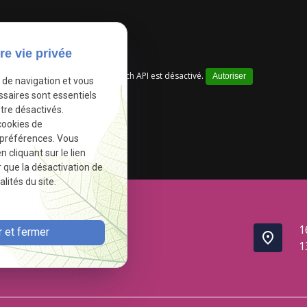
re vie privée
Google Maps Search API est désactivé.
Autoriser
e de navigation et vous
ssaires sont essentiels
tre désactivés.
cookies de
 préférences. Vous
cliquant sur le lien
r que la désactivation de
lités du site.
1
 et fermer
place
1