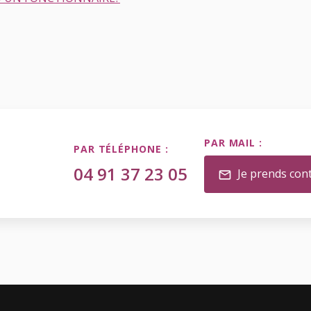
PAR MAIL :
PAR TÉLÉPHONE :
04 91 37 23 05
Je prends con
mail