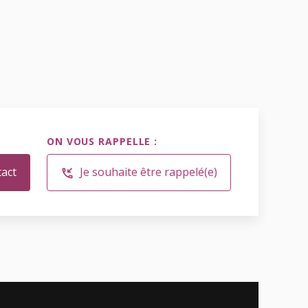
ON VOUS RAPPELLE :
tact
Je souhaite être rappelé(e)
phone_callback