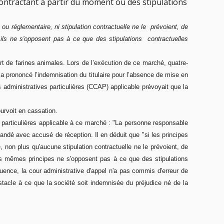
contractant à partir du moment où des stipulations
u réglementaire, ni stipulation contractuelle ne le prévoient, de
, ils ne s'opposent pas à ce que des stipulations contractuelles
 de farines animales. Lors de l’exécution de ce marché, quatre-
 a prononcé l’indemnisation du titulaire pour l’absence de mise en
administratives particulières (CCAP) applicable prévoyait que la
ourvoit en cassation.
s particulières applicable à ce marché : "La personne responsable
andé avec accusé de réception. Il en déduit que "si les principes
 non plus qu'aucune stipulation contractuelle ne le prévoient, de
 ces mêmes principes ne s'opposent pas à ce que des stipulations
uence, la cour administrative d'appel n'a pas commis d'erreur de
obstacle à ce que la société soit indemnisée du préjudice né de la