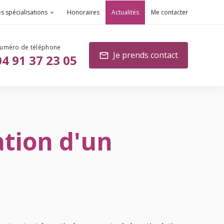
s spécialisations
Honoraires
Actualités
Me contacter
Je prends contact
mail
04 91 37 23 05
ation d'un