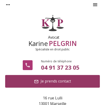
Panneau de gestion des cookies
more_horiz
menu
Avocat
Karine
PELGRIN
Spécialiste en droit public
phone
04 91 37 23 05
Je prends contact
mail
16 rue Lulli
13001 Marseille