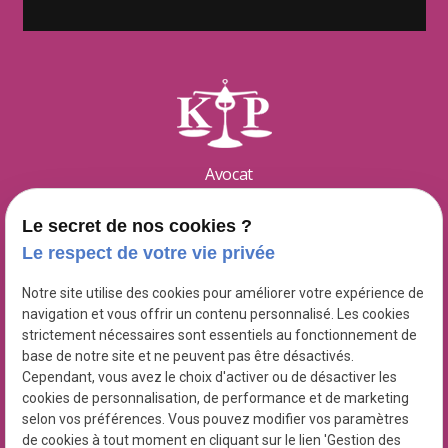
Avocat
Karine
PELGRIN
Le secret de nos cookies ?
Spécialiste en droit public
Le respect de votre vie privée
16 rue Lulli
Notre site utilise des cookies pour améliorer votre expérience de
place
navigation et vous offrir un contenu personnalisé. Les cookies
13001
MARSEILLE
strictement nécessaires sont essentiels au fonctionnement de
base de notre site et ne peuvent pas être désactivés.
04 91 37 23 05
Cependant, vous avez le choix d'activer ou de désactiver les
phone
cookies de personnalisation, de performance et de marketing
selon vos préférences. Vous pouvez modifier vos paramètres
de cookies à tout moment en cliquant sur le lien 'Gestion des