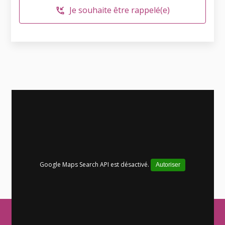
Je souhaite être rappelé(e)
phone_callback
Google Maps Search API est désactivé.
Autoriser